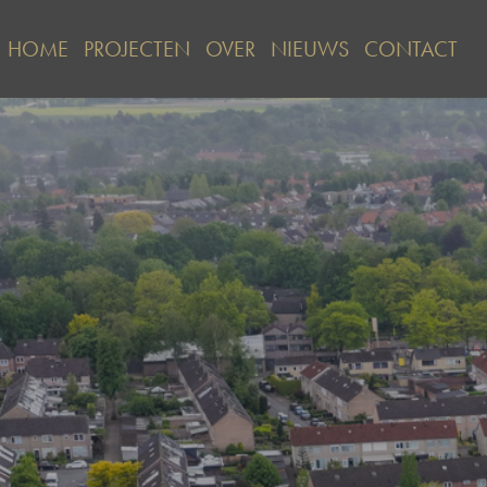
HOME
PROJECTEN
OVER
NIEUWS
CONTACT